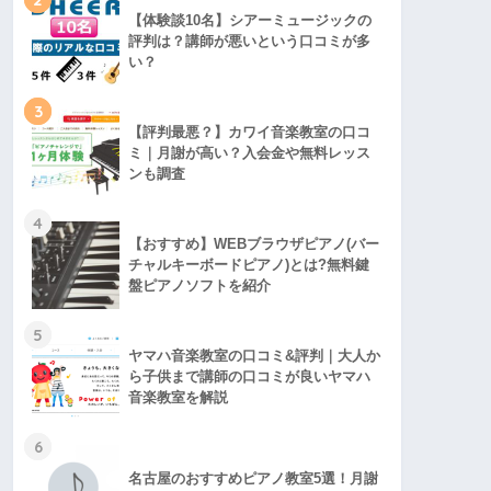
【体験談10名】シアーミュージックの
評判は？講師が悪いという口コミが多
い？
3
【評判最悪？】カワイ音楽教室の口コ
ミ｜月謝が高い？入会金や無料レッス
ンも調査
4
【おすすめ】WEBブラウザピアノ(バー
チャルキーボードピアノ)とは?無料鍵
盤ピアノソフトを紹介
5
ヤマハ音楽教室の口コミ&評判｜大人か
ら子供まで講師の口コミが良いヤマハ
音楽教室を解説
6
名古屋のおすすめピアノ教室5選！月謝