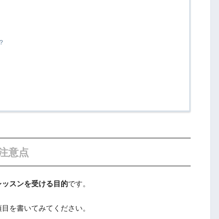
？
注意点
レッスンを受ける目的
です。
項目を書いてみてください。